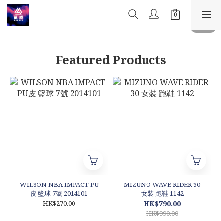
Featured Products
WILSON NBA IMPACT PU
MIZUNO WAVE RIDER 30
皮 籃球 7號 2014101
女裝 跑鞋 1142
HK$270.00
HK$790.00
HK$990.00