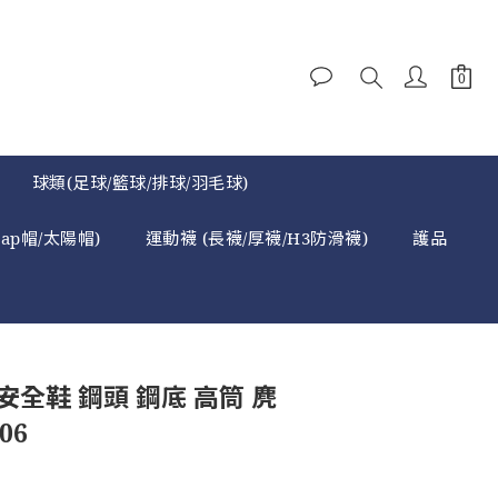
球類(足球/籃球/排球/羽毛球)
cap帽/太陽帽)
運動襪 (長襪/厚襪/H3防滑襪)
護品
業安全鞋 鋼頭 鋼底 高筒 麂
06