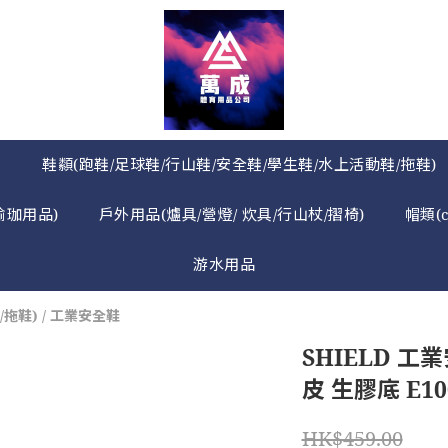
》
鞋纇(跑鞋/足球鞋/行山鞋/安全鞋/學生鞋/水上活動鞋/拖鞋)
瑜珈用品)
戶外用品(爐具/營燈/ 炊具/行山杖/摺椅)
帽類(
游水用品
/拖鞋)
/
工業安全鞋
SHIELD 工
皮 生膠底 E10
HK$459.00