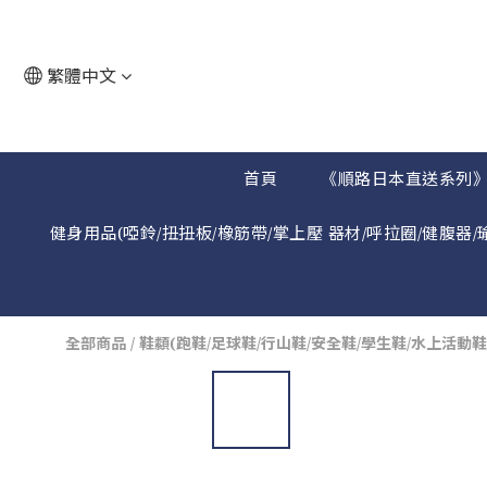
繁體中文
首頁
《順路日本直送系列
健身用品(啞鈴/扭扭板/橡筋帶/掌上壓 器材/呼拉圈/健腹器/
全部商品
/
鞋纇(跑鞋/足球鞋/行山鞋/安全鞋/學生鞋/水上活動鞋