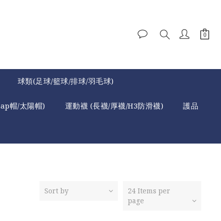
球類(足球/籃球/排球/羽毛球)
cap帽/太陽帽)
運動襪 (長襪/厚襪/H3防滑襪)
護品
Sort by
24 Items per
page