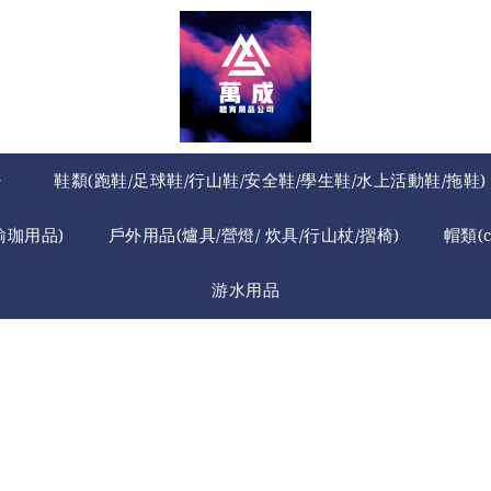
》
鞋纇(跑鞋/足球鞋/行山鞋/安全鞋/學生鞋/水上活動鞋/拖鞋)
瑜珈用品)
戶外用品(爐具/營燈/ 炊具/行山杖/摺椅)
帽類(
游水用品