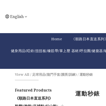
English
Home
《順路日本直送系列
健身用品(啞鈴/扭扭板/橡筋帶/掌上壓 器材/呼拉圈/健腹器/
View All
/
足球用品(龍門手套/護脛/訓練)
/
運動秒錶
Featured Products
運動秒錶
《順路日本直送系列》