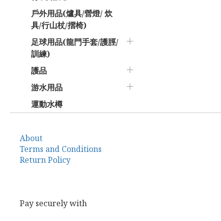
戶外用品(爐具/營燈/ 炊
具/行山杖/摺椅)
足球用品(龍門手套/護脛/
訓練)
護品
游水用品
運動水樽
About
Terms and Conditions
Return Policy
Pay securely with