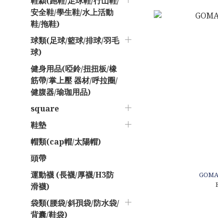
鞋纇(跑鞋/足球鞋/行山鞋/
安全鞋/學生鞋/水上活動
鞋/拖鞋)
球類(足球/籃球/排球/羽毛
球)
健身用品(啞鈴/扭扭板/橡
筋帶/掌上壓 器材/呼拉圈/
健腹器/瑜珈用品)
square
鞋墊
帽類(cap帽/太陽帽)
頭帶
運動襪 (長襪/厚襪/H3防
GOM
滑襪)
袋類(腰袋/斜孭袋/防水袋/
背囊/鞋袋)