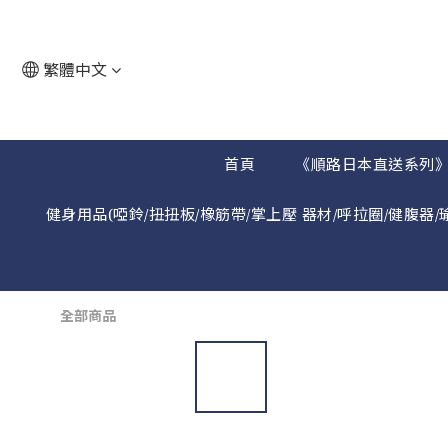
繁體中文
首頁
《順路日本直送系列
健身用品(啞鈴/扭扭板/橡筋帶/掌上壓 器材/呼拉圈/健腹器/
全部商品