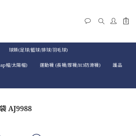
球類(足球/籃球/排球/羽毛球)
cap帽/太陽帽)
運動襪 (長襪/厚襪/H3防滑襪)
護品
袋 AJ9988