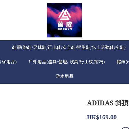
》
鞋纇(跑鞋/足球鞋/行山鞋/安全鞋/學生鞋/水上活動鞋/拖鞋)
瑜珈用品)
戶外用品(爐具/營燈/ 炊具/行山杖/摺椅)
帽類(
游水用品
ADIDAS 斜孭
HK$169.00