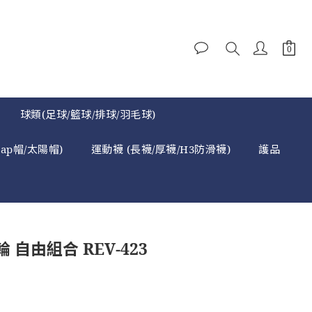
球類(足球/籃球/排球/羽毛球)
cap帽/太陽帽)
運動襪 (長襪/厚襪/H3防滑襪)
護品
輪 自由組合 REV-423