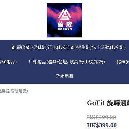
》
鞋纇(跑鞋/足球鞋/行山鞋/安全鞋/學生鞋/水上活動鞋/拖鞋)
瑜珈用品)
戶外用品(爐具/營燈/ 炊具/行山杖/摺椅)
帽類(
游水用品
健腹器/瑜珈用品)
GoFit 旋轉滾
HK$499.00
HK$399.00