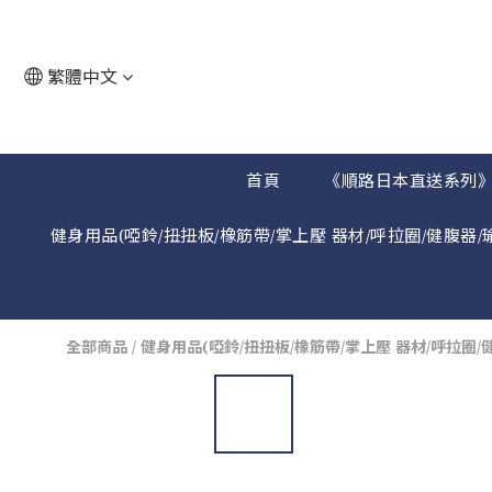
繁體中文
首頁
《順路日本直送系列
健身用品(啞鈴/扭扭板/橡筋帶/掌上壓 器材/呼拉圈/健腹器/
全部商品
/
健身用品(啞鈴/扭扭板/橡筋帶/掌上壓 器材/呼拉圈/