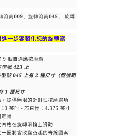
009
045
旋轉
轉滾筒
、旋轉滾筒
、
項進一步客製化您的旋轉滾
 9 個自適應按摩環
型號 423 上
型號 045 上有 2 種尺寸（型號範
有 1 種尺寸
換，提供無限的針對性按摩選項
3 英吋 - 芯直徑：4.375 英寸
固定帽
定凹槽在旋轉滾輪上滑動
之一圈將會改變凸起的脊線圖案