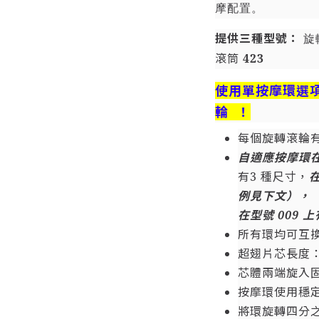
摩配置。
提供三種型號：
旋
滾筒
423
使用單按摩環
選
輪 ！
每個旋轉滾輪有
自適應按摩環在
有3 種尺寸，
在
例見下文），
在型號 009 上
所有環均可互
超翅片芯長度：1
芯體兩端旋入
按摩環使用穩
將環旋轉四分