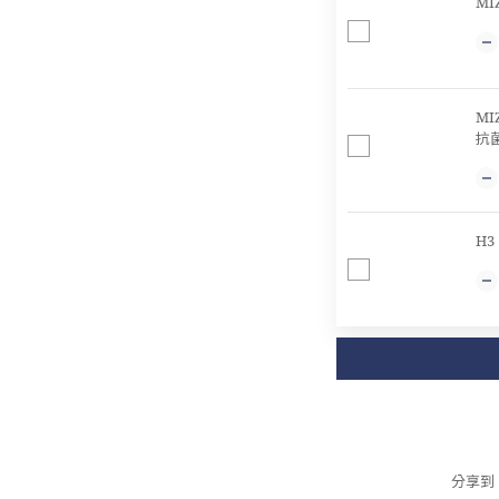
MI
MI
抗
H3
分享到