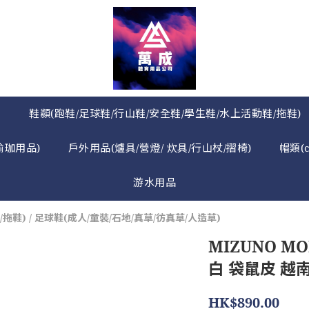
》
鞋纇(跑鞋/足球鞋/行山鞋/安全鞋/學生鞋/水上活動鞋/拖鞋)
瑜珈用品)
戶外用品(爐具/營燈/ 炊具/行山杖/摺椅)
帽類(
游水用品
/拖鞋)
/
足球鞋(成人/童裝/石地/真草/彷真草/人造草)
MIZUNO MO
白 袋鼠皮 越南
HK$890.00