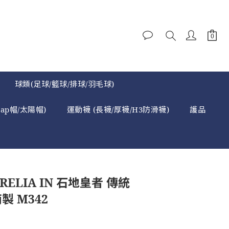
球類(足球/籃球/排球/羽毛球)
cap帽/太陽帽)
運動襪 (長襪/厚襪/H3防滑襪)
護品
RELIA IN 石地皇者 傳統
製 M342