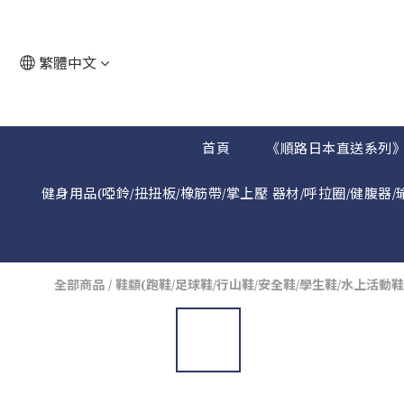
繁體中文
首頁
《順路日本直送系列
健身用品(啞鈴/扭扭板/橡筋帶/掌上壓 器材/呼拉圈/健腹器/
全部商品
/
鞋纇(跑鞋/足球鞋/行山鞋/安全鞋/學生鞋/水上活動鞋