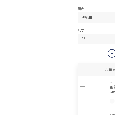
顏色
尺寸
以優
Sq
色 
同色