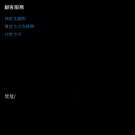
顧客服務
條款及細則
運送方式及時間
付款方式
聯絡我們
電話 / (+852)64001164
時間 / 10:00-20:00
香港仔大道223-227號利群商場1樓19,21,22室
地址/
電郵
/ manshingonline@gmail.com