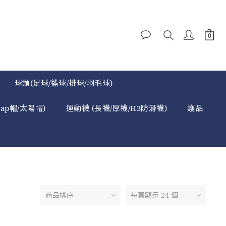
球類(足球/籃球/排球/羽毛球)
cap帽/太陽帽)
運動襪 (長襪/厚襪/H3防滑襪)
護品
商品排序
每頁顯示 24 個