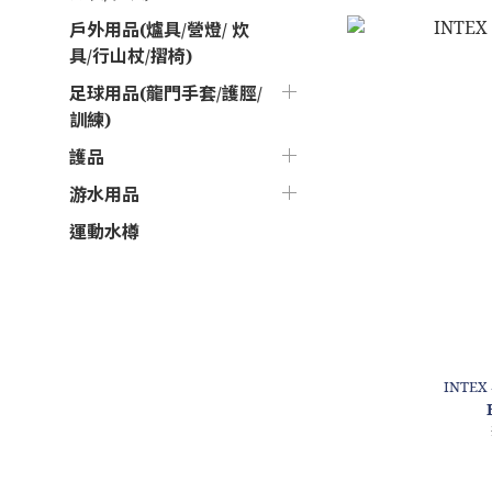
戶外用品(爐具/營燈/ 炊
具/行山杖/摺椅)
足球用品(龍門手套/護脛/
訓練)
護品
游水用品
運動水樽
INTE