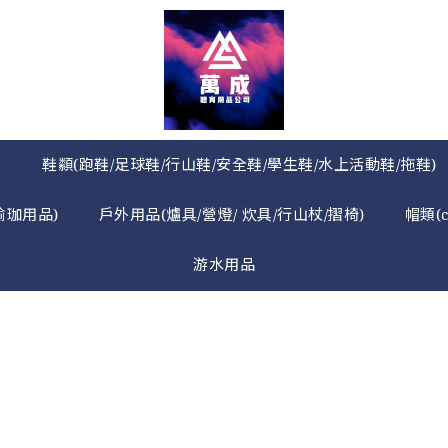
》
鞋纇(跑鞋/足球鞋/行山鞋/安全鞋/學生鞋/水上活動鞋/拖鞋)
瑜珈用品)
戶外用品(爐具/營燈/ 炊具/行山杖/摺椅)
帽類(
游水用品