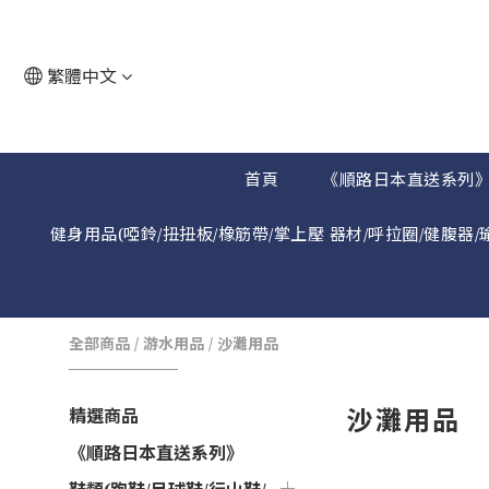
繁體中文
首頁
《順路日本直送系列
健身用品(啞鈴/扭扭板/橡筋帶/掌上壓 器材/呼拉圈/健腹器/
全部商品
/
游水用品
/
沙灘用品
沙灘用品
精選商品
《順路日本直送系列》