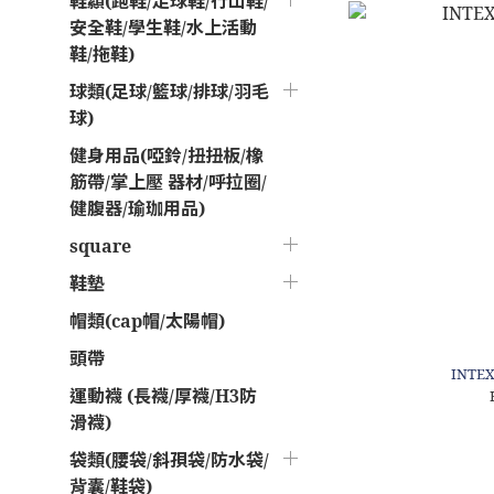
鞋纇(跑鞋/足球鞋/行山鞋/
安全鞋/學生鞋/水上活動
鞋/拖鞋)
球類(足球/籃球/排球/羽毛
球)
健身用品(啞鈴/扭扭板/橡
筋帶/掌上壓 器材/呼拉圈/
健腹器/瑜珈用品)
square
鞋墊
帽類(cap帽/太陽帽)
頭帶
INT
運動襪 (長襪/厚襪/H3防
滑襪)
袋類(腰袋/斜孭袋/防水袋/
背囊/鞋袋)