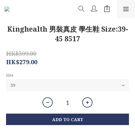
Kinghealth 男裝真皮 學生鞋 Size:39-
45 8517
HK$399.00
HK$279.00
Size
ADD TO CART