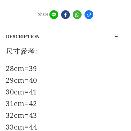
Share
DESCRIPTION
尺寸參考:
28cm=39
29cm=40
30cm=41
31cm=42
32cm=43
33cm=44