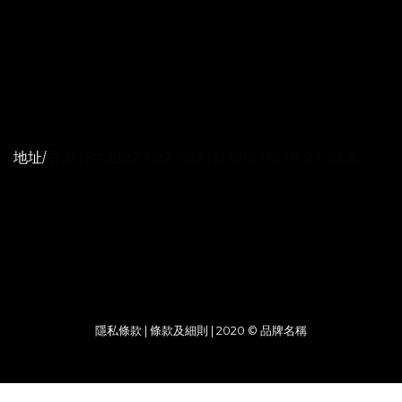
聯絡我們
電話 / (+852)64001164
時間 / 10:00-20:00
香港仔大道223-227號利群商場1樓19,21,22室
地址/
電郵
/ manshingonline@gmail.com
隱私條款 | 條款及細則 | 2020 © 品牌名稱