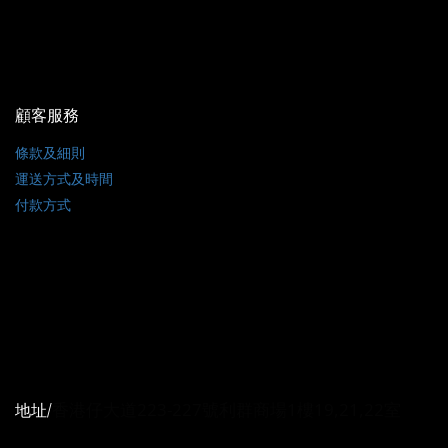
顧客服務
條款及細則
運送方式及時間
付款方式
聯絡我們
電話 / (+852)64001164
時間 / 10:00-20:00
香港仔大道223-227號利群商場1樓19,21,22室
地址/
電郵
/ manshingonline@gmail.com