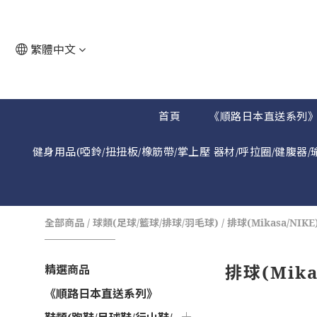
繁體中文
首頁
《順路日本直送系列
健身用品(啞鈴/扭扭板/橡筋帶/掌上壓 器材/呼拉圈/健腹器/
全部商品
/
球類(足球/籃球/排球/羽毛球)
/
排球(Mikasa/NIKE
排球(Mika
精選商品
《順路日本直送系列》