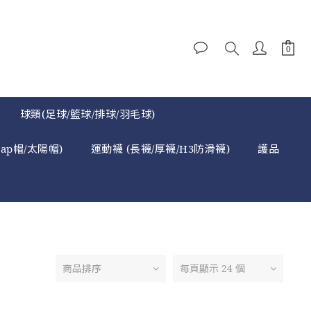
球類(足球/籃球/排球/羽毛球)
cap帽/太陽帽)
運動襪 (長襪/厚襪/H3防滑襪)
護品
商品排序
每頁顯示 24 個