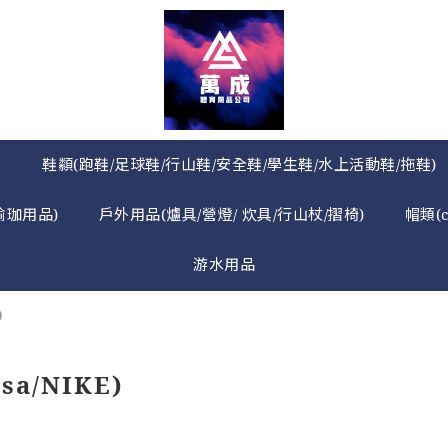
》
鞋纇(跑鞋/足球鞋/行山鞋/安全鞋/學生鞋/水上活動鞋/拖鞋)
瑜珈用品)
戶外用品(爐具/營燈/ 炊具/行山杖/摺椅)
帽類(
游水用品
)
sa/NIKE)