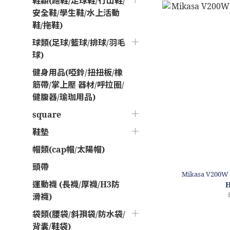
鞋纇(跑鞋/足球鞋/行山鞋/
安全鞋/學生鞋/水上活動
鞋/拖鞋)
球類(足球/籃球/排球/羽毛
球)
健身用品(啞鈴/扭扭板/橡
筋帶/掌上壓 器材/呼拉圈/
健腹器/瑜珈用品)
square
鞋墊
帽類(cap帽/太陽帽)
頭帶
Mikasa V200W
運動襪 (長襪/厚襪/H3防
H
滑襪)
袋類(腰袋/斜孭袋/防水袋/
背囊/鞋袋)