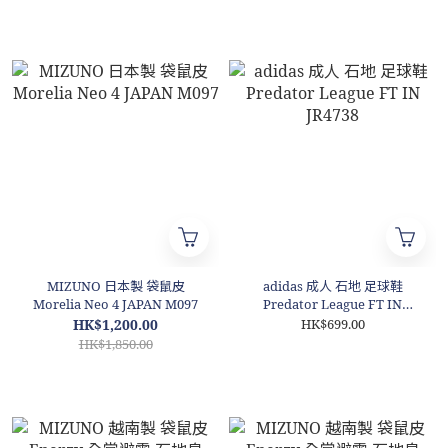
MIZUNO 日本製 袋鼠皮
adidas 成人 石地 足球鞋
Morelia Neo 4 JAPAN M097
Predator League FT IN
JR4738
HK$1,200.00
HK$699.00
HK$1,850.00