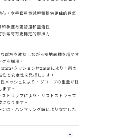
氣網布，令手套重量減輕和提供更佳的透氣
帶和手腕有更舒適和靈活性
打手錘時有更穩定的摩擦力
度な感触を維持しながら接地面積を増やす
ングを採用。
4mm+クッション材2mmにより、雨の
粘性と安定性を発揮します。
気性メッシュにより、グローブの重量が軽
します。
ストストラップにより、リストストラップ
軟になります。
ゾーンは、ハンマリング時により安定した