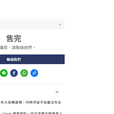
售完
購買，請聯絡我們。
聯絡我們
裁，擁有大接觸面積，同時保留手指靈活性及
 latex +2mm 緩衝物料，雨天定晴天都擁有上