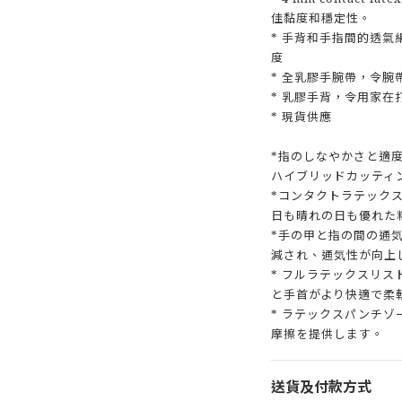
佳黏度和穩定性。
* 手背和手指間的透
度
* 全乳膠手腕帶，令腕
* 乳膠手背，令用家在
* 現貨供應
*指のしなやかさと適
ハイブリッドカッティ
*コンタクトラテックス
日も晴れの日も優れた
*手の甲と指の間の通
減され、通気性が向上
* フルラテックスリ
と手首がより快適で柔
* ラテックスパンチ
摩擦を提供します。
送貨及付款方式