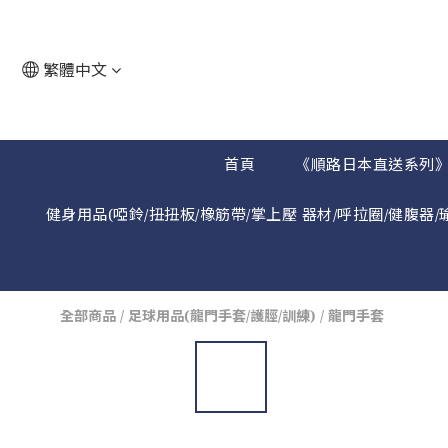
繁體中文
首頁
《順路日本直送系列
健身用品(啞鈴/扭扭板/橡筋帶/掌上壓 器材/呼拉圈/健腹器/
全部商品
/
足球用品(龍門手套/護脛/訓練)
/
龍門手套