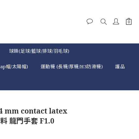
球類(足球/籃球/排球/羽毛球)
cap帽/太陽帽)
運動襪 (長襪/厚襪/H3防滑襪)
護品
 mm contact latex
料 龍門手套 F1.0