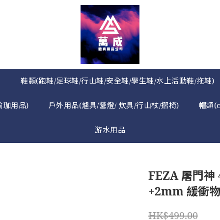
》
鞋纇(跑鞋/足球鞋/行山鞋/安全鞋/學生鞋/水上活動鞋/拖鞋)
瑜珈用品)
戶外用品(爐具/營燈/ 炊具/行山杖/摺椅)
帽類(
游水用品
FEZA 屠門神 4
+2mm 緩衝物
HK$499.00