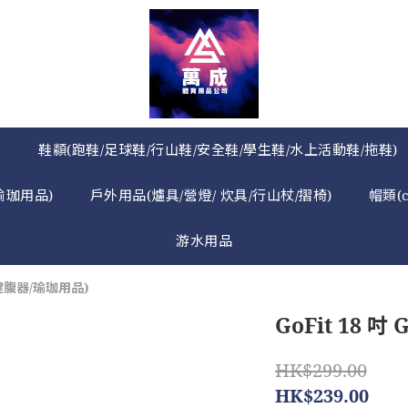
》
鞋纇(跑鞋/足球鞋/行山鞋/安全鞋/學生鞋/水上活動鞋/拖鞋)
瑜珈用品)
戶外用品(爐具/營燈/ 炊具/行山杖/摺椅)
帽類(
游水用品
健腹器/瑜珈用品)
GoFit 18 吋 
HK$299.00
HK$239.00