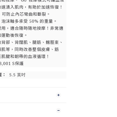
和按摩 - “Go”按摩模式可讓血液
快速湧入肌肉，有助於加速恢復！
Core 可防止內芯彎曲和斷裂。
泡沫軸多承受 50% 的重量。
耐用，適合隨時隨地按摩！非常適
和運動後恢復。
的背部、背闊肌、腿筋、髂脛束、
頭肌等，同時改善整個皮膚、筋
至肌腱和韌帶的血液循環！
,001 S保護
徑：
5.5 英吋