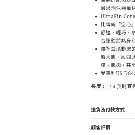
卓越的肌肉舒緩
通過泡沫通道
UltraFin 
比傳統「空心」
舒適、輕巧、
合運動前熱身
瞄準並滾動您
臀大肌、股四
膜、肌肉，甚
受專利US D843
長度：
直
18 英吋
送貨及付款方式
顧客評價