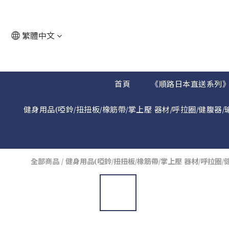
繁體中文
首頁
《順路日本直送系列
健身用品(啞鈴/扭扭板/橡筋帶/掌上壓 器材/呼拉圈/健腹器/
全部商品
/
健身用品(啞鈴/扭扭板/橡筋帶/掌上壓 器材/呼拉圈/