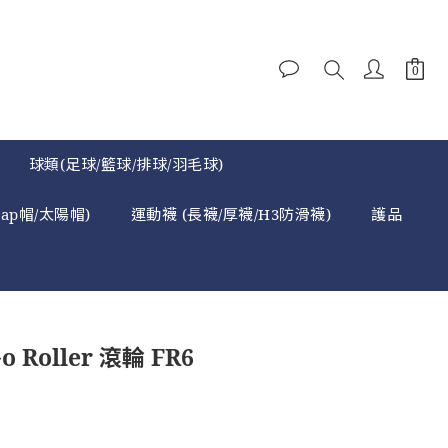
球類(足球/籃球/排球/羽毛球)
cap帽/太陽帽)
運動襪 (長襪/厚襪/H3防滑襪)
護品
Go Roller 滾輪 FR6