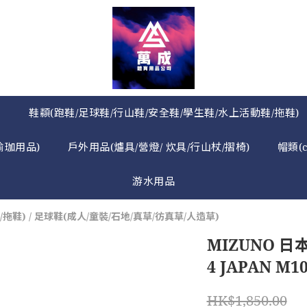
》
鞋纇(跑鞋/足球鞋/行山鞋/安全鞋/學生鞋/水上活動鞋/拖鞋)
瑜珈用品)
戶外用品(爐具/營燈/ 炊具/行山杖/摺椅)
帽類(
游水用品
/拖鞋)
/
足球鞋(成人/童裝/石地/真草/彷真草/人造草)
MIZUNO 日本
4 JAPAN M1
HK$1,850.00