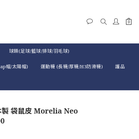
球類(足球/籃球/排球/羽毛球)
cap帽/太陽帽)
運動襪 (長襪/厚襪/H3防滑襪)
護品
製 袋鼠皮 Morelia Neo
00