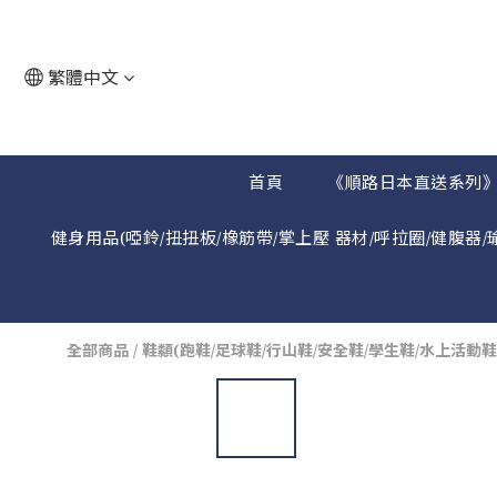
繁體中文
首頁
《順路日本直送系列
健身用品(啞鈴/扭扭板/橡筋帶/掌上壓 器材/呼拉圈/健腹器/
全部商品
/
鞋纇(跑鞋/足球鞋/行山鞋/安全鞋/學生鞋/水上活動鞋